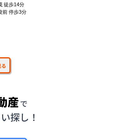
 徒歩14分
校前 停歩3分
見る
動産
で
まい探し！