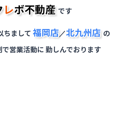
ク
レ
ボ不動産
です
福岡店
北九州店
以ちまして
の
／
制で営業活動に
勤しんでおります