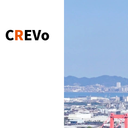
C
R
EVo