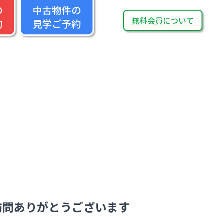
の
中古物件の
無料会員
について
約
見学ご予約
訪問ありがとうございます