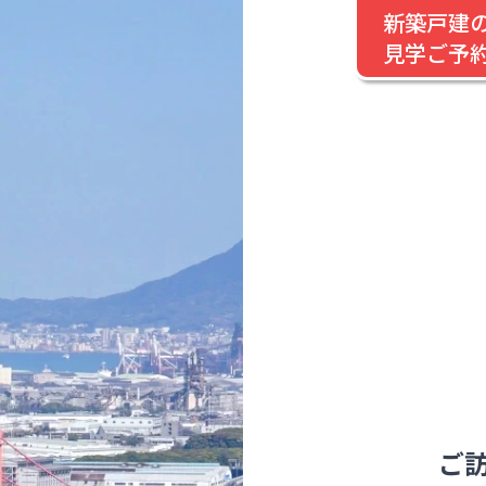
新築戸建
見学ご予
ご