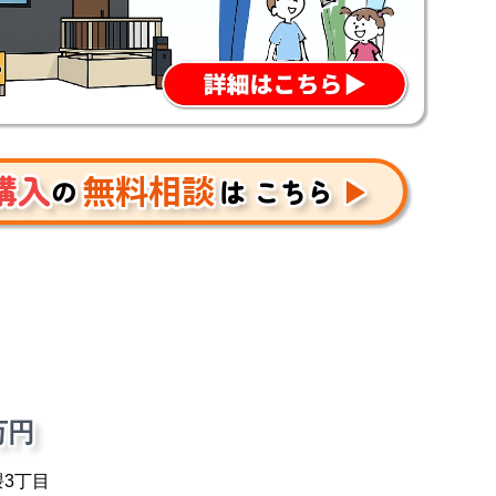
購入
無料相談
の
は こちら
▶
万円
3丁目