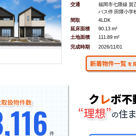
交通
福岡市七隈線 賀茂
バス停 田隈小学
間取
4LDK
延床面積
90.13 m²
土地面積
111.89 m²
完成時期
2026/11/01
新着物件一覧
を
ク
レ
ボ不
社取扱物件数
8,116
“理想”
住
の
件