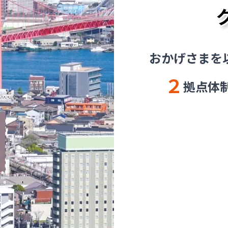
おかげさまを
２
拠点体